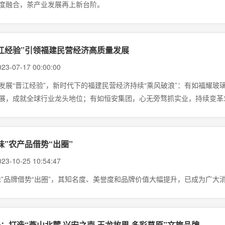
度融合，茶产业发展再上新台阶。
江经验”引领福建民营经济高质量发展
23-07-17 00:00:00
发展“晋江经验”，新时代下的福建民营经济持续“乘风破浪”：有如福耀
展，成就全球行业龙头地位；有如恒安集团，心无旁骛抓实业，持续变革
家庭生活用品企业之一；有如南威软件集团，以“创新奋进”为精神源动力
板区和国家数字经济发展高地。
味”农产品借势“出圈”
23-10-25 10:54:47
味”品牌借势“出圈”，其知名度、美誉度和品牌价值大幅提升，已成为广大消
：打造“燕山北麓·兴安之南·玉龙故里·多彩草原”文旅品牌