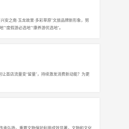
兴安之南·玉龙故里·多彩草原”文旅品牌新形象，努
”“度假游必选地”“康养游优选地”。
何让首店流量变“留量”，持续激发消费新动能？为更
传承弘扬，重要文物保护利用成效显著，文物和文化