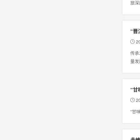
旅深
“晋
20
传承
量发
大的
设样
“甘
20
“甘
赤峰