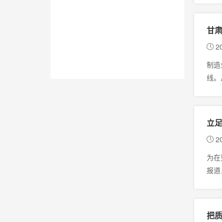
甘肃
20
制造
线。
立足
20
为在
报道
把质