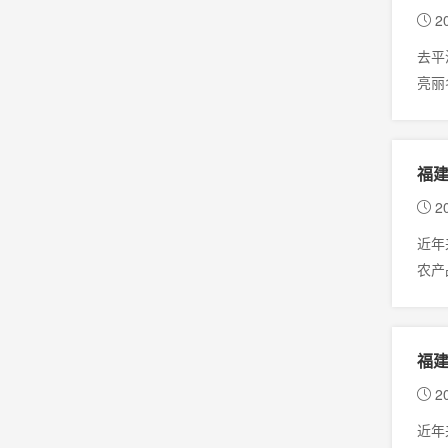
20
去平
亮丽
福
20
近年
农产
福
20
近年