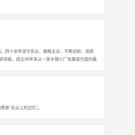
玻璃，四十余年坚守实业、做精主业、不断创新、高质
求突破，成立38年来从一家乡镇小厂发展成为国内最
，领跑“数字福建”建设，助力福建省打造数字中国建
费者“舌尖上的记忆”。