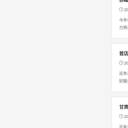
20
今年
力将
首店
20
近年
好服
甘
20
近年